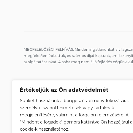
MEGFELELŐSÉGI FELHÍVÁS: Minden ingatlanunkat a világszi
megfelelően építettük, és számos díjat kaptunk, ami bizonyí
szolgáltatásainkat. A soha meg nem álló fejlődés cégünk ku
FELTÉTELEK ÉS KIKÖTÉSEK
Értékeljük az Ön adatvédelmét
ADATVÉDELMI POLITIKA
Sütiket használunk a böngészési élmény fokozására,
COOKIE POLITIKA
személyre szabott hirdetések vagy tartalmak
SZÁLLÍTÁSI ÉS
megjelenítésére, valamint a forgalom elemzésére. A
VISSZAKÜLDÉSI POLITIKA
"Mindent elfogadok" gombra kattintva Ön hozzájárul a
cookie-k használatához.
KAPCSOLAT