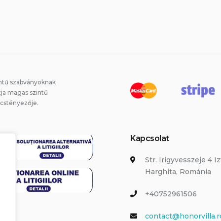
ntű szabványoknak
tja magas szintű
lcstényezője.
Kapcsolat
Str. Irigyvesszeje 4 I
Harghita, Románia
+40752961506
contact@honorvilla.r