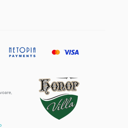
zvoare,
o