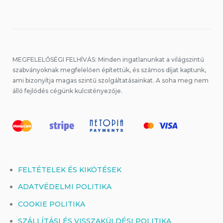
MEGFELELŐSÉGI FELHÍVÁS: Minden ingatlanunkat a világszintű
szabványoknak megfelelően építettük, és számos díjat kaptunk,
ami bizonyítja magas szintű szolgáltatásainkat. A soha meg nem
álló fejlődés cégünk kulcstényezője.
FELTÉTELEK ÉS KIKÖTÉSEK
ADATVÉDELMI POLITIKA
COOKIE POLITIKA
SZÁLLÍTÁSI ÉS VISSZAKÜLDÉSI POLITIKA